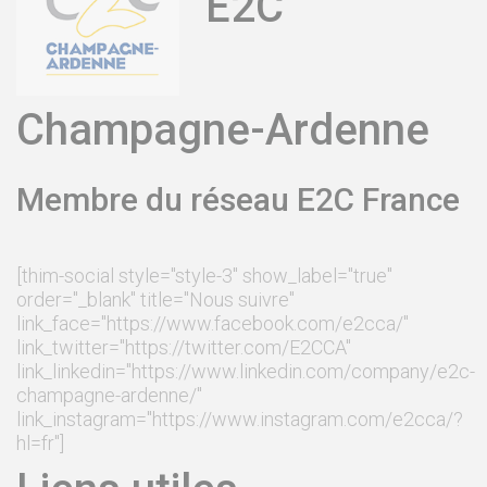
E2C
Champagne-Ardenne
Membre du réseau E2C France
[thim-social style="style-3" show_label="true"
order="_blank" title="Nous suivre"
link_face="https://www.facebook.com/e2cca/"
link_twitter="https://twitter.com/E2CCA"
link_linkedin="https://www.linkedin.com/company/e2c-
champagne-ardenne/"
link_instagram="https://www.instagram.com/e2cca/?
hl=fr"]